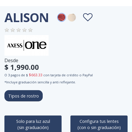
ALISON
Desde
$ 1,990.00
$663.33
O 3 pagos de $
con tarjeta de crédito o PayPal
*Incluye graduación sencilla y anti reflejante.
Tipos de rostro
Solo para luz azul
Configura tus lentes
(sin graduación)
(con o sin graduación)