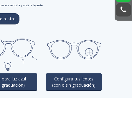
ación sencilla y anti reflejante.
e rostro
 para luz azul
Configura tus lentes
n graduación)
(con o sin graduación)