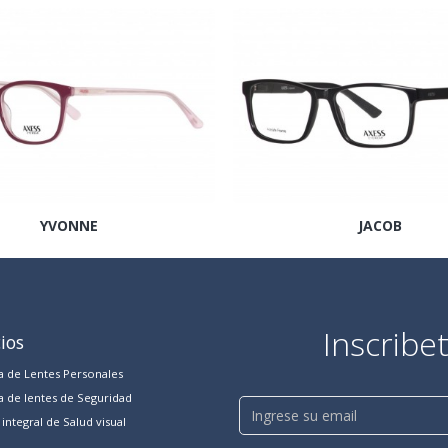
YVONNE
JACOB
Inscribe
cios
 de Lentes Personales
 de lentes de Seguridad
integral de Salud visual