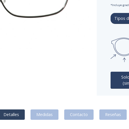
*Incluye gradu
Tipos d
Solo
(si
Detalles
Medidas
Contacto
Reseñas