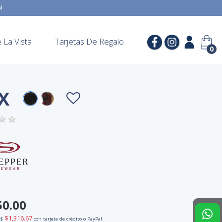
o!
La Vista
Tarjetas De Regalo
0
X
50.00
$1,316.67
 $
con tarjeta de crédito o PayPal