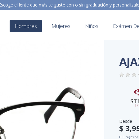
Escoge el lente que más te guste con o sin graduación y personalízal
Hombres
Mujeres
Niños
Exámen De 
AJA
Desde
$ 3,9
O 3 pagos de