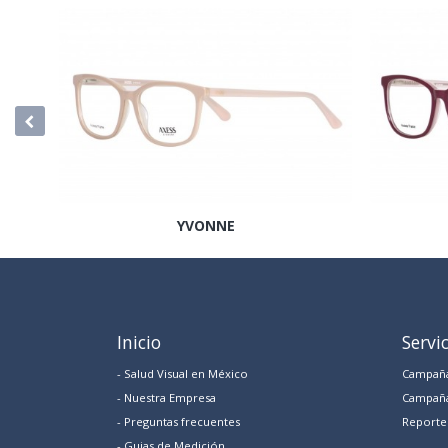
YVONNE
Inicio
Servi
- Salud Visual en México
Campaña
- Nuestra Empresa
Campaña
- Preguntas frecuentes
Reporte 
- Guias de Medición